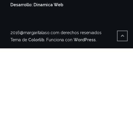
Desarrollo: Dinamica Web
2016@margaritalaso.com derechos reservados
Tema de
Colorlib
. Funciona con
WordPress
.