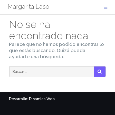
Saltar
Margarita Laso
al
contenido
No se ha
encontrado nada
Parece que no hemos podido encontrar lo
que estás buscando. Quizá pueda
ayudarte una búsqueda.
BUSC
Desarrollo: Dinamica Web