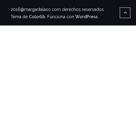
2016@margaritalaso.com derechos reservados
Tema de
Colorlib
. Funciona con
WordPress
.