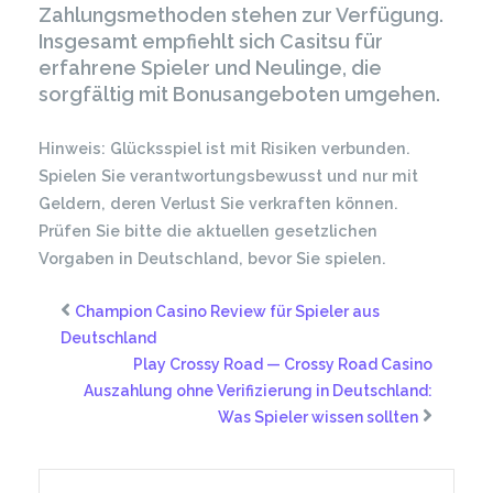
Zahlungsmethoden stehen zur Verfügung.
Insgesamt empfiehlt sich Casitsu für
erfahrene Spieler und Neulinge, die
sorgfältig mit Bonusangeboten umgehen.
Hinweis: Glücksspiel ist mit Risiken verbunden.
Spielen Sie verantwortungsbewusst und nur mit
Geldern, deren Verlust Sie verkraften können.
Prüfen Sie bitte die aktuellen gesetzlichen
Vorgaben in Deutschland, bevor Sie spielen.
Champion Casino Review für Spieler aus
Deutschland
Play Crossy Road — Crossy Road Casino
Auszahlung ohne Verifizierung in Deutschland:
Was Spieler wissen sollten