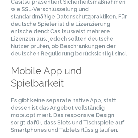
Casitsu präsentiert Sicherheitsmaßnahmen
wie SSL-Verschlüsselung und
standardmäßige Datenschutzpraktiken. Für
deutsche Spieler ist die Lizenzierung
entscheidend: Casitsu weist mehrere
Lizenzen aus, jedoch sollten deutsche
Nutzer prüfen, ob Beschränkungen der
deutschen Regulierung berücksichtigt sind.
Mobile App und
Spielbarkeit
Es gibt keine separate native App, statt
dessen ist das Angebot vollständig
mobiloptimiert. Das responsive Design
sorgt dafür, dass Slots und Tischspiele auf
Smartphones und Tablets flüssig laufen.