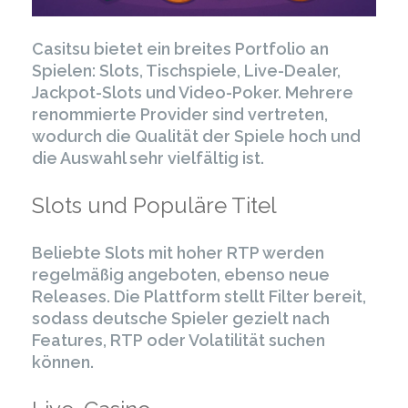
Casitsu bietet ein breites Portfolio an
Spielen: Slots, Tischspiele, Live-Dealer,
Jackpot-Slots und Video-Poker. Mehrere
renommierte Provider sind vertreten,
wodurch die Qualität der Spiele hoch und
die Auswahl sehr vielfältig ist.
Slots und Populäre Titel
Beliebte Slots mit hoher RTP werden
regelmäßig angeboten, ebenso neue
Releases. Die Plattform stellt Filter bereit,
sodass deutsche Spieler gezielt nach
Features, RTP oder Volatilität suchen
können.