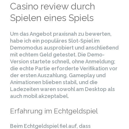
Casino review durch
Spielen eines Spiels
Um das Angebot praxisnah zu bewerten,
habe ich ein populäres Slot-Spiel im
Demomodus ausprobiert und anschließend
mit echtem Geld getestet. Die Demo-
Version startete schnell, ohne Anmeldung;
die echte Partie erforderte Verifikation vor
der ersten Auszahlung. Gameplay und
Animationen blieben stabil, und die
Ladezeiten waren sowohl am Desktop als
auch mobil akzeptabel.
Erfahrung im Echtgeldspiel
Beim Echtgeldspiel fiel auf, dass