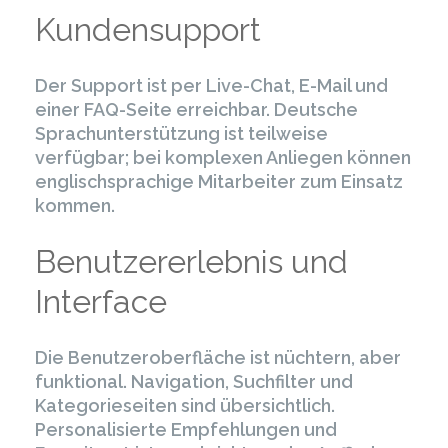
Kundensupport
Der Support ist per Live-Chat, E-Mail und
einer FAQ-Seite erreichbar. Deutsche
Sprachunterstützung ist teilweise
verfügbar; bei komplexen Anliegen können
englischsprachige Mitarbeiter zum Einsatz
kommen.
Benutzererlebnis und
Interface
Die Benutzeroberfläche ist nüchtern, aber
funktional. Navigation, Suchfilter und
Kategorieseiten sind übersichtlich.
Personalisierte Empfehlungen und