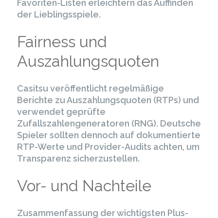
Favoriten-Listen erleichtern das Auffinden
der Lieblingsspiele.
Fairness und
Auszahlungsquoten
Casitsu veröffentlicht regelmäßige
Berichte zu Auszahlungsquoten (RTPs) und
verwendet geprüfte
Zufallszahlengeneratoren (RNG). Deutsche
Spieler sollten dennoch auf dokumentierte
RTP-Werte und Provider-Audits achten, um
Transparenz sicherzustellen.
Vor- und Nachteile
Zusammenfassung der wichtigsten Plus-