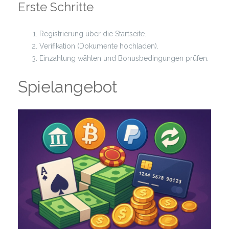
Erste Schritte
Registrierung über die Startseite.
Verifikation (Dokumente hochladen).
Einzahlung wählen und Bonusbedingungen prüfen.
Spielangebot