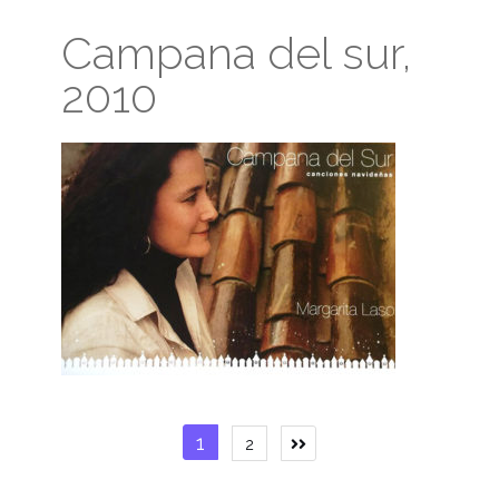
Campana del sur,
2010
Paginación
1
2
de