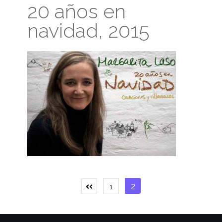
20 años en
navidad, 2015
Paginación
2
1
de